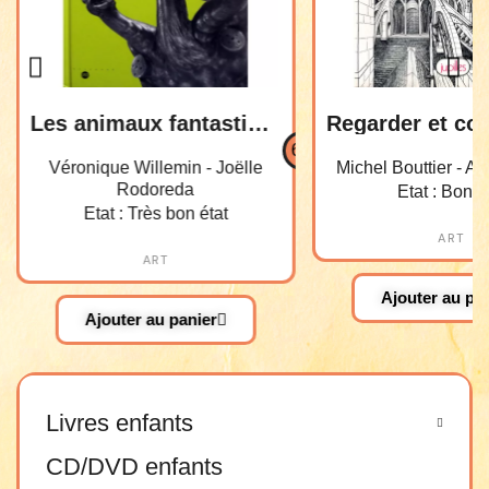
Les animaux fantastiques
5,00 €
6,00 €
Véronique Willemin - Joëlle
Michel Bouttier - Al
Rodoreda
Etat : Bon é
Etat : Très bon état
ART
ART
Ajouter au pa
Ajouter au panier
Livres enfants
CD/DVD enfants